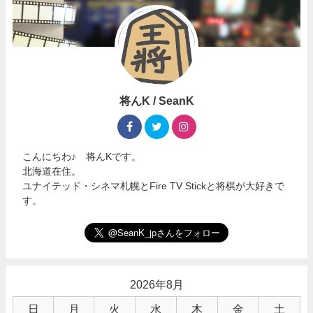
将んK / SeanK
こんにちわ♪ 将んKです。
北海道在住。
ユナイテッド・シネマ札幌とFire TV Stickと将棋が大好きで
す。
2026年8月
日
月
火
水
木
金
土