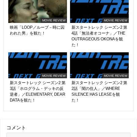
MOVIE REVIEW
MOVIE REVIEW
映画「LOOP／ループ－時に囚
新スタートレック シーズン2 第
われた男」を観た！
4話「無法者オコーナ」／THE
OUTRAGEOUS OKONAを観
た！
MOVIE REVIEW
MOVIE REVIEW
新スタートレック シーズン2 第
新スタートレック シーズン2 第
3話「ホログラム・デッキの反
2話「闇の住人」／WHERE
逆者」／ELEMENTARY, DEAR
SILENCE HAS LEASEを観
DATAを観た！
た！
コメント