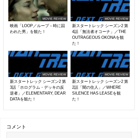
MOVIE REVIEW
MOVIE REVIEW
映画「LOOP／ループ－時に囚
新スタートレック シーズン2 第
われた男」を観た！
4話「無法者オコーナ」／THE
OUTRAGEOUS OKONAを観
た！
MOVIE REVIEW
MOVIE REVIEW
新スタートレック シーズン2 第
新スタートレック シーズン2 第
3話「ホログラム・デッキの反
2話「闇の住人」／WHERE
逆者」／ELEMENTARY, DEAR
SILENCE HAS LEASEを観
DATAを観た！
た！
コメント