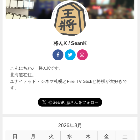
将んK / SeanK
こんにちわ♪ 将んKです。
北海道在住。
ユナイテッド・シネマ札幌とFire TV Stickと将棋が大好きで
す。
2026年8月
日
月
火
水
木
金
土