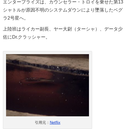
エンタープライズは、カウンセラー・トロイを乗せた第13
シャトルが原因不明のシステムダウンにより墜落したベグ
ラ2号星へ。
上陸班はライカー副長、ヤー大尉（ターシャ）、データ少
佐にDr.クラッシャー。
引用元：
Netflix