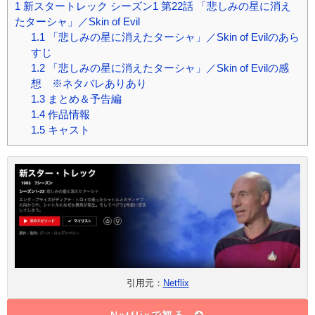
1
新スタートレック シーズン1 第22話 「悲しみの星に消え
たターシャ」／Skin of Evil
1.1
「悲しみの星に消えたターシャ」／Skin of Evilのあら
すじ
1.2
「悲しみの星に消えたターシャ」／Skin of Evilの感
想 ※ネタバレありあり
1.3
まとめ＆予告編
1.4
作品情報
1.5
キャスト
引用元：
Netflix