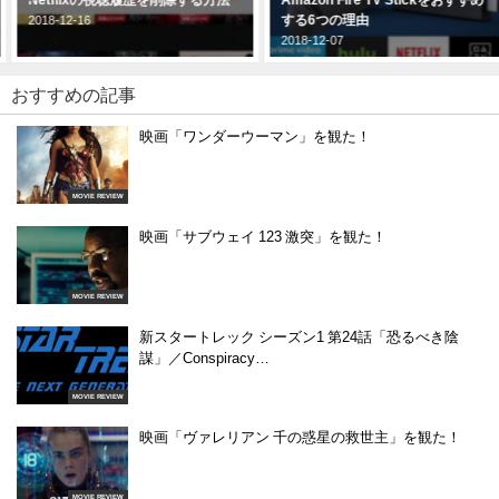
する6つの理由
2018-12-16
2018-12-07
おすすめの記事
映画「ワンダーウーマン」を観た！
MOVIE REVIEW
映画「サブウェイ 123 激突」を観た！
MOVIE REVIEW
新スタートレック シーズン1 第24話「恐るべき陰
謀」／Conspiracy…
MOVIE REVIEW
映画「ヴァレリアン 千の惑星の救世主」を観た！
MOVIE REVIEW