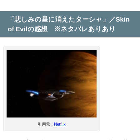
「悲しみの星に消えたターシャ」／Skin
of Evilの感想 ※ネタバレありあり
引用元：
Netflix