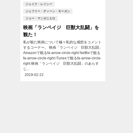
ジェイク・レイシー
ジェフリー・ディーン・モーガン
ジョー・マンガニエロ
映画「ランペイジ 巨獣大乱闘」を
観た！
私が観た映画について極々私的な感想をコメント
するコーナー。 映画「ランペイジ 巨獣大乱闘」
Amazonで観るfa-arrow-circle-right Netflixで観る
fa-arrow-circle-right iTunesで観るfa-arrow-circle-
right 映画「ランペイジ 巨獣大乱闘」のあらす
じ...
2019-02-22