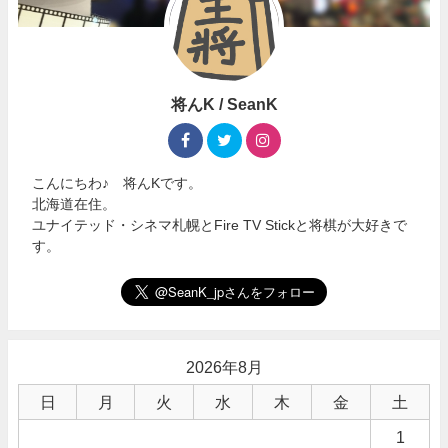
将んK / SeanK
こんにちわ♪ 将んKです。
北海道在住。
ユナイテッド・シネマ札幌とFire TV Stickと将棋が大好きで
す。
2026年8月
日
月
火
水
木
金
土
1