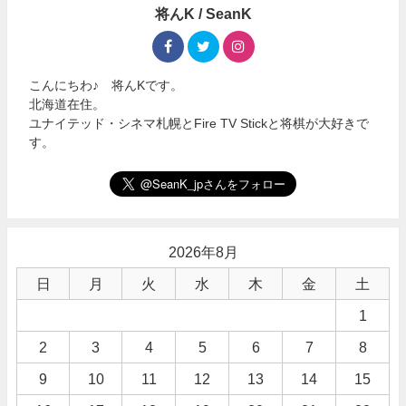
将んK / SeanK
こんにちわ♪ 将んKです。
北海道在住。
ユナイテッド・シネマ札幌とFire TV Stickと将棋が大好きで
す。
2026年8月
日
月
火
水
木
金
土
1
2
3
4
5
6
7
8
9
10
11
12
13
14
15